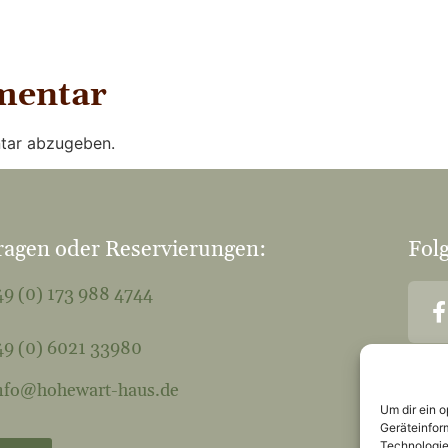
mentar
tar abzugeben.
ragen oder Reservierungen:
Folg
9 (0) 173 988 4744
9 (0) 6021 33980
nfo@hohewart-haus.de
Um dir ein 
Geräteinfor
Technologie