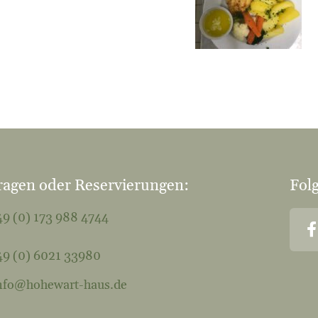
ragen oder Reservierungen:
Folg
9 (0) 173 988 4744
9 (0) 6021 33980
nfo@hohewart-haus.de