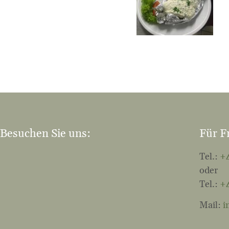
Besuchen Sie uns:
Für F
Tel.:
+4
oder
Tel.:
+4
Mail:
i