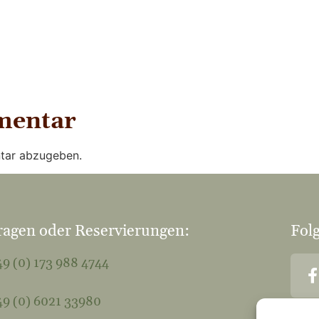
mentar
tar abzugeben.
ragen oder Reservierungen:
Folg
9 (0) 173 988 4744
9 (0) 6021 33980