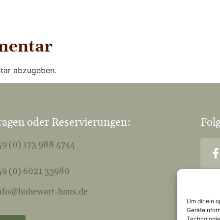
mentar
tar abzugeben.
ragen oder Reservierungen:
Folg
9 (0) 173 988 4744
9 (0) 6021 33980
nfo@hohewart-haus.de
Um dir ein 
Geräteinfor
Technologie