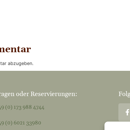
mentar
tar abzugeben.
ragen oder Reservierungen:
Folg
9 (0) 173 988 4744
9 (0) 6021 33980