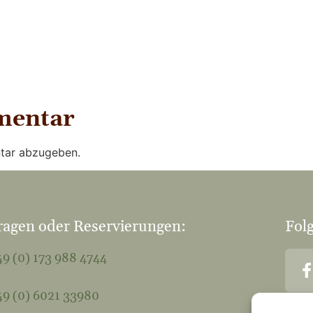
mentar
tar abzugeben.
ragen oder Reservierungen:
Folg
9 (0) 173 988 4744
9 (0) 6021 33980