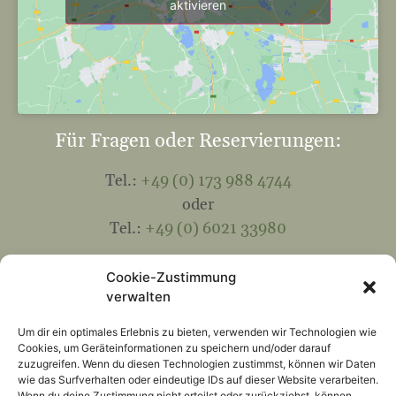
aktivieren
Für Fragen oder Reservierungen:
Tel.:
+49 (0) 173 988 4744
oder
Tel.:
+49 (0) 6021 33980
Mail:
info@hohewart-haus.de
Cookie-Zustimmung
verwalten
Kontakt
Um dir ein optimales Erlebnis zu bieten, verwenden wir Technologien wie
Cookies, um Geräteinformationen zu speichern und/oder darauf
Folgen Sie uns:
zuzugreifen. Wenn du diesen Technologien zustimmst, können wir Daten
wie das Surfverhalten oder eindeutige IDs auf dieser Website verarbeiten.
Wenn du deine Zustimmung nicht erteilst oder zurückziehst, können